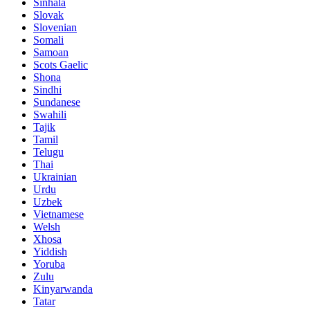
Sinhala
Slovak
Slovenian
Somali
Samoan
Scots Gaelic
Shona
Sindhi
Sundanese
Swahili
Tajik
Tamil
Telugu
Thai
Ukrainian
Urdu
Uzbek
Vietnamese
Welsh
Xhosa
Yiddish
Yoruba
Zulu
Kinyarwanda
Tatar