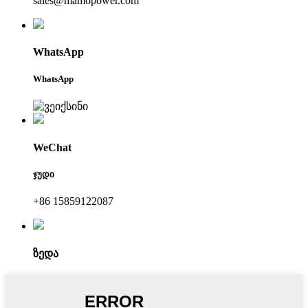
sales@mamopower.com
WhatsApp
WhatsApp
WeChat
ჯუდი
+86 15859122087
ზედა