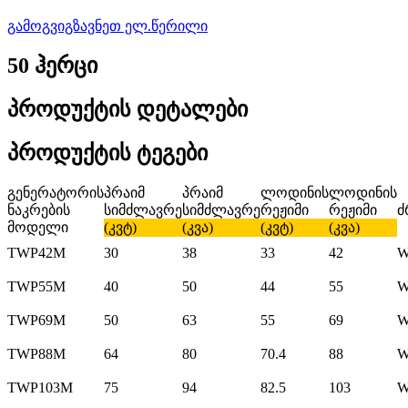
გამოგვიგზავნეთ ელ.წერილი
50 ჰერცი
პროდუქტის დეტალები
პროდუქტის ტეგები
გენერატორის
პრაიმ
პრაიმ
ლოდინის
ლოდინის
ნაკრების
სიმძლავრე
სიმძლავრე
რეჟიმი
რეჟიმი
ძ
მოდელი
(კვტ)
(კვა)
(კვტ)
(კვა)
TWP42M
30
38
33
42
W
TWP55M
40
50
44
55
W
TWP69M
50
63
55
69
W
TWP88M
64
80
70.4
88
W
TWP103M
75
94
82.5
103
W