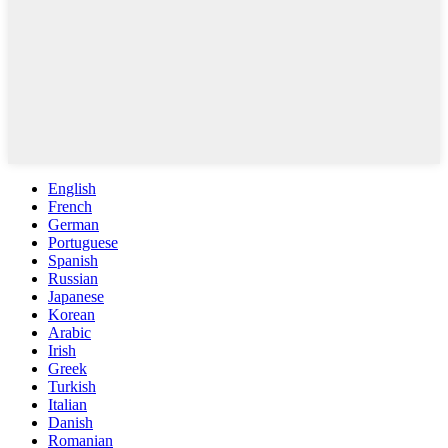
English
French
German
Portuguese
Spanish
Russian
Japanese
Korean
Arabic
Irish
Greek
Turkish
Italian
Danish
Romanian