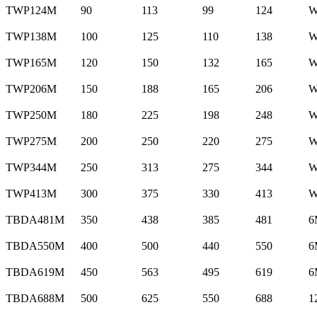
TWP124M
90
113
99
124
W
TWP138M
100
125
110
138
W
TWP165M
120
150
132
165
W
TWP206M
150
188
165
206
W
TWP250M
180
225
198
248
W
TWP275M
200
250
220
275
W
TWP344M
250
313
275
344
W
TWP413M
300
375
330
413
W
TBDA481M
350
438
385
481
6
TBDA550M
400
500
440
550
6
TBDA619M
450
563
495
619
6
TBDA688M
500
625
550
688
1